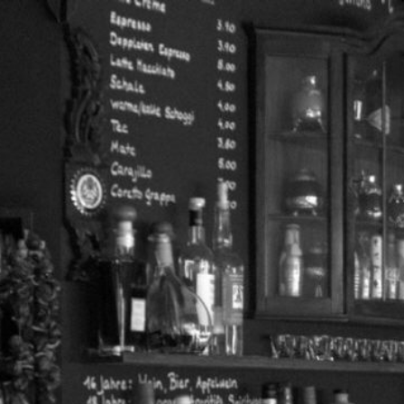
Startseite
Über uns
Panorama Foto
Öffnungszeiten
So finden Sie uns
Verbindliche Tischreservierung
Kreditkartenakzeptanz
Kontakt
Unsere Vorspeisen Menüs