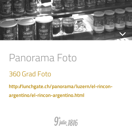
Panorama Foto
360 Grad Foto
http://lunchgate.ch/panorama/luzern/el-rincon-
argentino/el-rincon-argentino.html